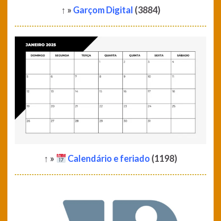
↑ »
Garçom Digital
(3884)
↑ »
Calendário e feriado
(1198)