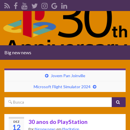
Alternar
Big new news
navegação
Jovem Pan Joinville
Microsoft Flight Simulator 2024
30 anos do PlayStation
DEZ
12
Por
Big new news
em
PlayStation