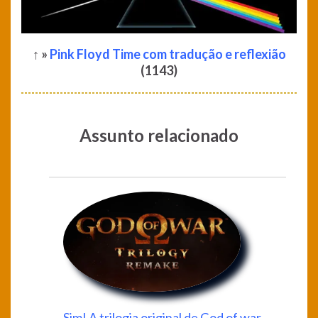
↑ »
Pink Floyd Time com tradução e reflexião
(1143)
Assunto relacionado
Sim! A trilogia original de God of war