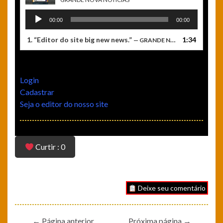
Tocador
00:00
00:00
de
áudio
1.
“ Editor do site big new news.”
1:34
— GRANDE NOVA NOTÍCIAS
Login
Cadastrar
Seja o editor do nosso site
Curtir : 0
Deixe seu comentário
← Página anterior
Próxima página →