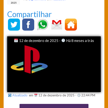
2025
Compartilhar
12 de dezembro de 2025 -
Há 8 meses a trás
Atualizado
em
12 de dezembro de 2025 -
22:44 PM