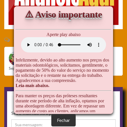
1 comentário
Adriano
em
21/07/2024
#
Responder
Seja o editor do nosso site
Deixe um comentário
Seu e-mail não será publicado.
Fechar