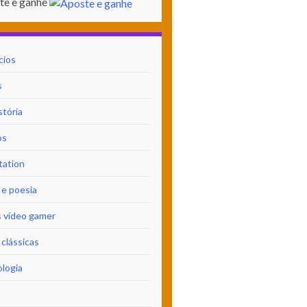
te e ganhe
cios
s
stória
os
tation
 e poesia
 vídeo gamer
clássicas
logia