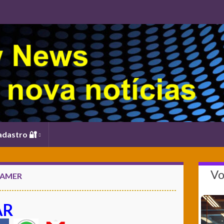
adastro 🔐
Vo
GAMER
AR