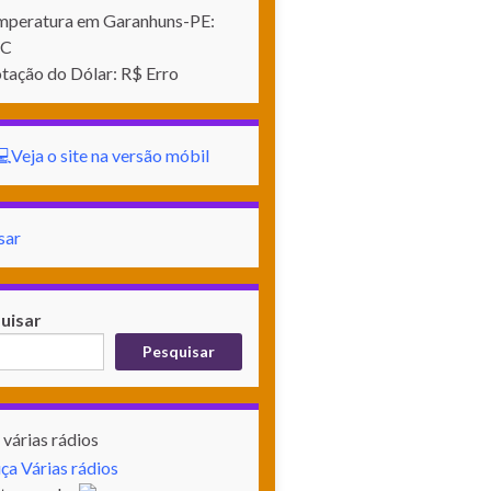
Temperatura em Garanhuns-PE:
°C
tação do Dólar: R$ Erro
💻Veja o site na versão móbil
sar
uisar
Pesquisar
várias rádios