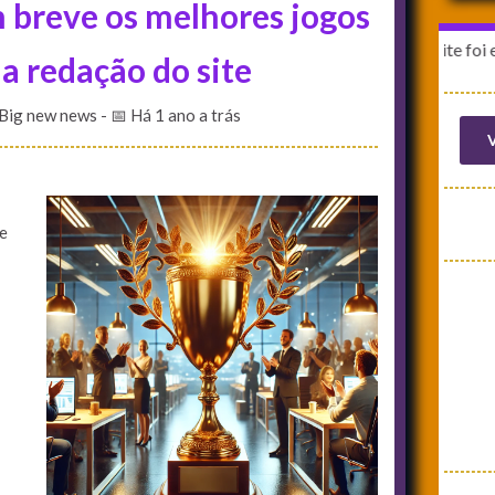
 breve os melhores jogos
A última publicação no site foi em: 10/05/
a redação do site
 Big new news
- 📅 Há 1 ano a trás
V
te