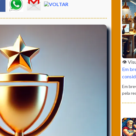
👁️ Vi
Em bre
consid
Em bre
pela re