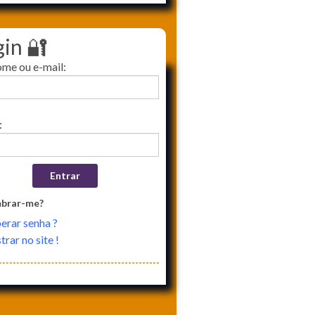
gin 🔐
ome ou e-mail:
:
brar-me?
erar senha ?
rar no site !