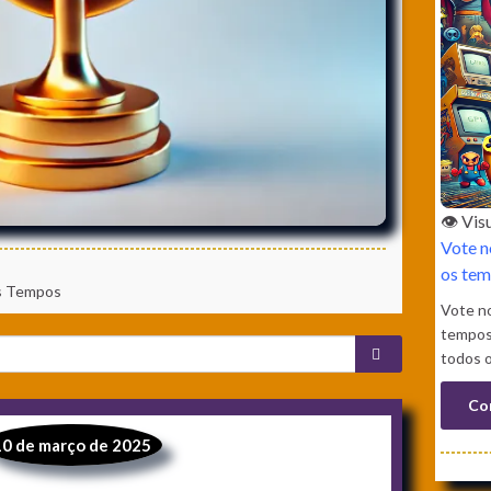
👁️ Vi
Vote n
os tem
s Tempos
Vote n
tempos
todos 
Co
10 de março de 2025