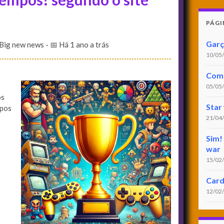
PÁGI
Garç
 Big new news
- 📅 Há 1 ano a trás
10/05
Coma
05/05
os
Star
mpos
21/04
Sim! 
war
15/02
Card
12/02