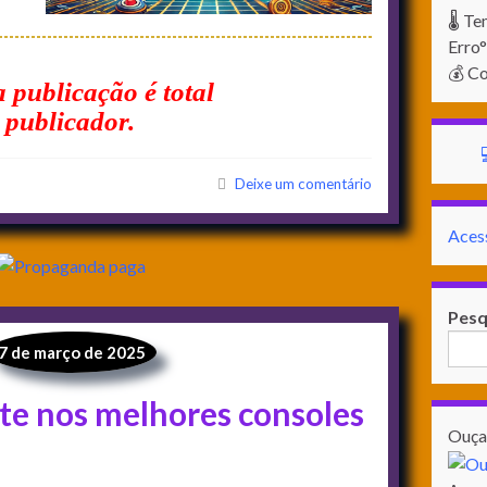
🌡️ 
Erro
💰 Co
 publicação é total
 publicador.
Deixe um comentário
Aces
Pesq
7 de março de 2025
te nos melhores consoles
Ouça 