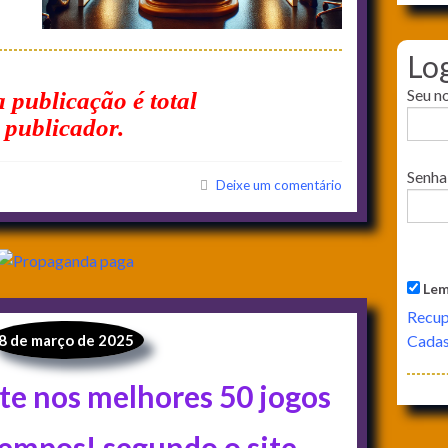
Lo
Seu n
 publicação é total
 publicador.
Senha
Deixe um comentário
Lem
Recup
8 de março de 2025
Cadast
te nos melhores 50 jogos
tempos! segundo o site