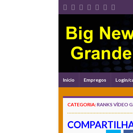
Alternar
Início
Empregos
Login/c
navegação
CATEGORIA:
RANKS VÍDEO 
COMPARTILH