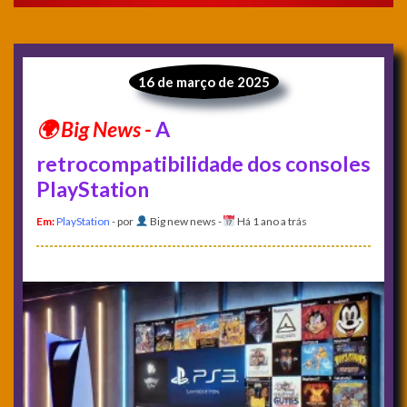
16 de março de 2025
A
retrocompatibilidade dos consoles
PlayStation
Em:
PlayStation
- por
Big new news
-
Há 1 ano a trás