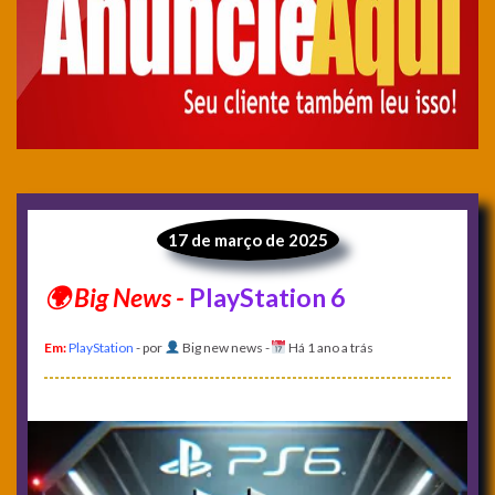
17 de março de 2025
PlayStation 6
Em:
PlayStation
- por
Big new news
-
Há 1 ano a trás