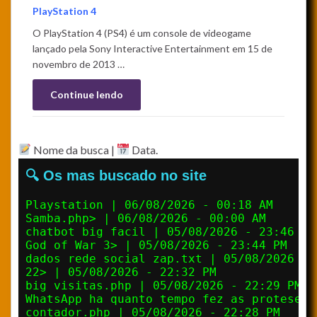
PlayStation 4
O PlayStation 4 (PS4) é um console de videogame
lançado pela Sony Interactive Entertainment em 15 de
novembro de 2013 …
Continue lendo
Nome da busca |
Data.