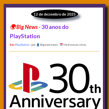
12 de dezembro de 2025
30 anos do
PlayStation
Em:
PlayStation
- por
Big new news
-
Há 8 meses a trás