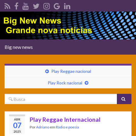
Alternar
Big new news
navegação
Play Reggae nacional
Play Rock nacional
Play Reggae Internacional
ABR
07
Por
Adriano
em
Rádio e poesia
2025