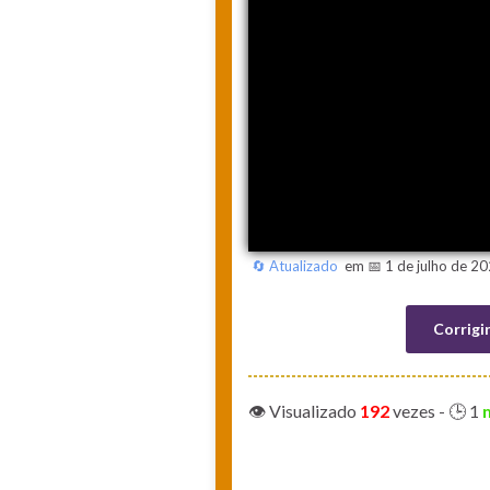
🔄 Atualizado
em 📅 1 de julho de 20
Corrigi
👁️ Visualizado
192
vezes
- 🕒 1