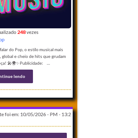
sualizado
248
vezes
Pop
alar do Pop, o estilo musical mais
l, global e cheio de hits que grudam
eça! 🎤🌍✨Publicidade: …
ntinue lendo
: 10/05/2026 - PM - 13:21:39