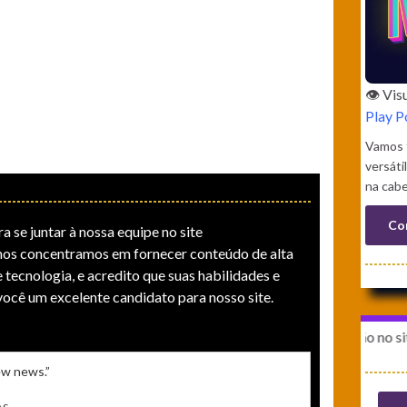
👁️ Vi
Play 
Vamos f
versáti
na cab
Co
a se juntar à nossa equipe no site
os concentramos em fornecer conteúdo de alta
 tecnologia, e acredito que suas habilidades e
você um excelente candidato para nosso site.
A última publicação no site foi em
new news.”