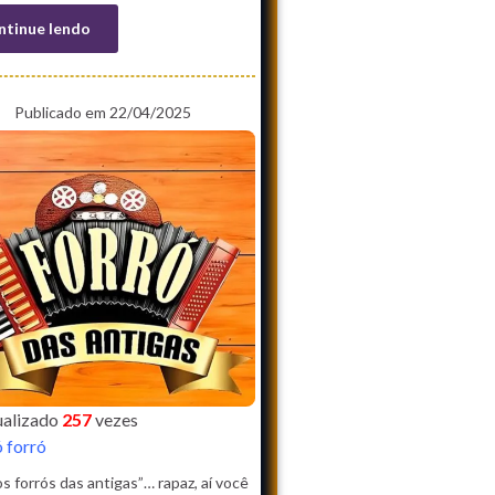
ntinue lendo
Publicado em 22/04/2025
sualizado
257
vezes
ó forró
os forrós das antigas”… rapaz, aí você