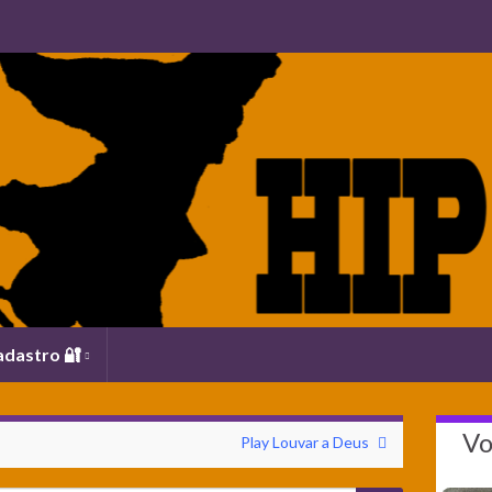
adastro 🔐
Vo
Play Louvar a Deus