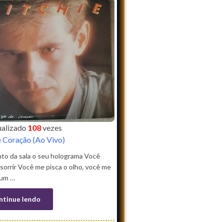
sualizado
108
vezes
 Coração (Ao Vivo)
to da sala o seu holograma Você
sorrir Você me pisca o olho, você me
um …
ntinue lendo