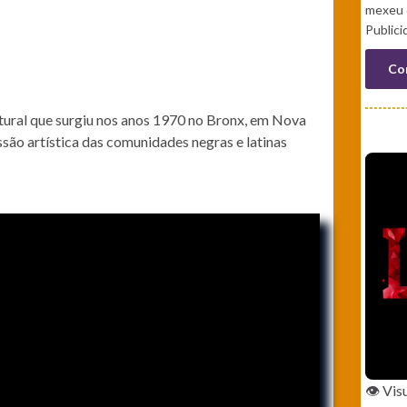
mexeu 
Public
Co
ural que surgiu nos anos 1970 no Bronx, em Nova
ão artística das comunidades negras e latinas
👁️ Vi