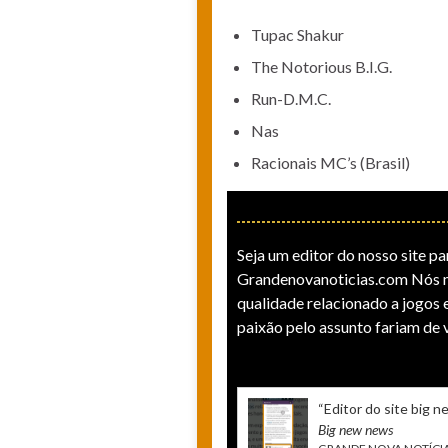
Tupac Shakur
The Notorious B.I.G.
Run-D.M.C.
Nas
Racionais MC’s (Brasil)
Seja um editor do nosso site par
Grandenovanoticias.com Nós n
qualidade relacionado a jogos e
paixão pelo assunto fariam de 
“ Editor do site big 
Big new news