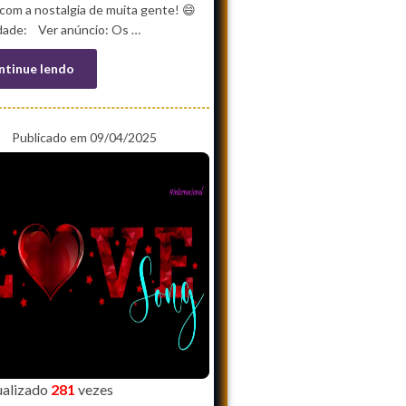
com a nostalgia de muita gente! 😄
idade: Ver anúncio: Os …
ntinue lendo
Publicado em 09/04/2025
sualizado
281
vezes