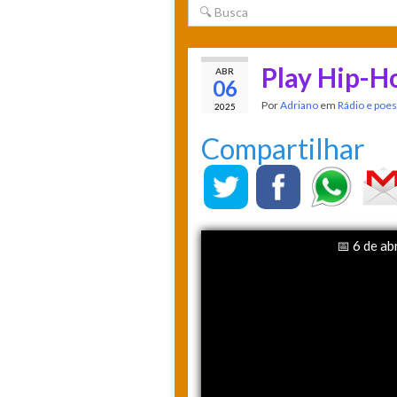
Play Hip-H
ABR
06
Por
Adriano
em
Rádio e poes
2025
Compartilhar
📅 6 de ab