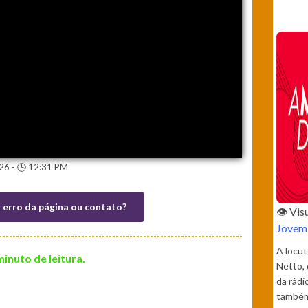
26 - 🕒 12:31 PM
r erro da página ou contato?
👁️ Vi
Jovem 
A locut
minuto de leitura.
Netto,
da rádi
també