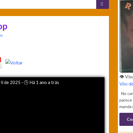
op
ia
👁️ Vi
ril de 2025 - 🕒 Há 1 ano a trás
Vôo de
No can
parece 
manda 
Co