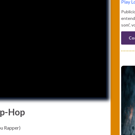
Play L
Publici
entend
som”, v
Co
ip-Hop
u Rapper)