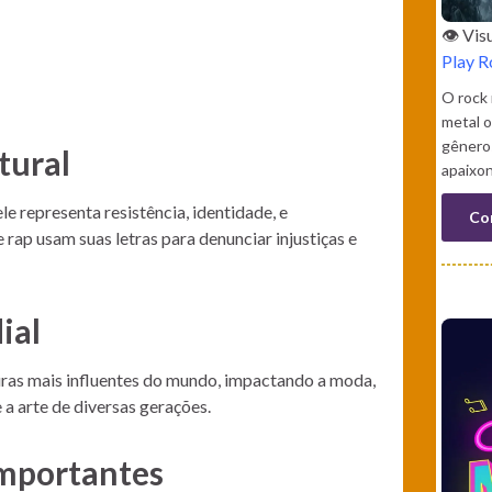
👁️ Vi
Play R
O rock
metal 
gênero
tural
apaixo
e representa resistência, identidade, e
Co
 rap usam suas letras para denunciar injustiças e
ial
ras mais influentes do mundo, impactando a moda,
a arte de diversas gerações.
mportantes