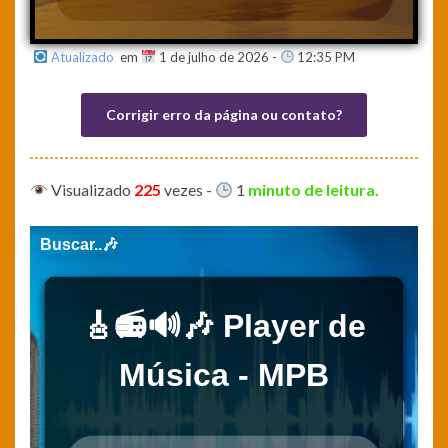
Atualizado
em
1 de julho de 2026 -
12:35 PM
Corrigir erro da página ou contato?
Visualizado
225
vezes
-
1
minuto de leitura.