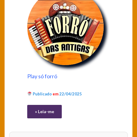
Play só forró
Publicado
em
22/04/2025
» Leia-me