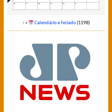
↑ »
Calendário e feriado
(1198)