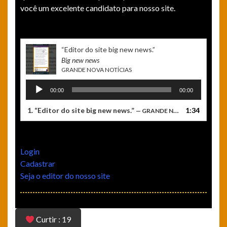
você um excelente candidato para nosso site.
“ Editor do site big new news.”
Big new news
GRANDE NOVA NOTÍCIAS
Tocador
00:00
00:00
de
áudio
1.
“ Editor do site big new news.”
1:34
— GRANDE NOVA NOTÍCIAS
Login
Cadastrar
Seja o editor do nosso site
Curtir : 19