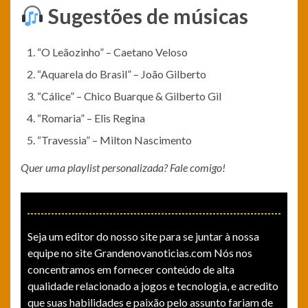
Sugestões de músicas
“O Leãozinho” – Caetano Veloso
“Aquarela do Brasil” – João Gilberto
“Cálice” – Chico Buarque & Gilberto Gil
“Romaria” – Elis Regina
“Travessia” – Milton Nascimento
Quer uma playlist personalizada? Fale comigo!
Seja um editor do nosso site para se juntar à nossa
equipe no site Grandenovanoticias.com Nós nos
concentramos em fornecer conteúdo de alta
qualidade relacionado a jogos e tecnologia, e acredito
que suas habilidades e paixão pelo assunto fariam de