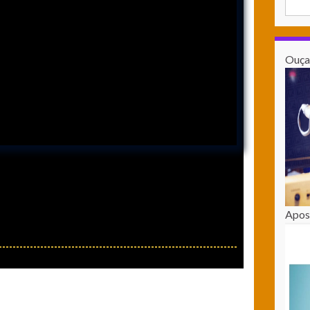
Ouça 
Apos