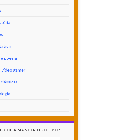
s
stória
os
tation
 e poesia
 vídeo gamer
clássicas
logia
AJUDE A MANTER O SITE PIX: