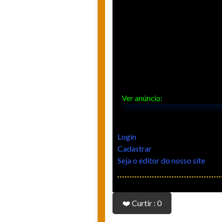
Ver anúncio:
Login
Cadastrar
Seja o editor do nosso site
❤️ Curtir : 0