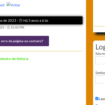
ho de 2023 - 🕒 Há 3 anos a trás
023 - 🕒 21:42 PM
r erro da página ou contato?
Lo
Seu n
minuto de leitura.
Senha
Lem