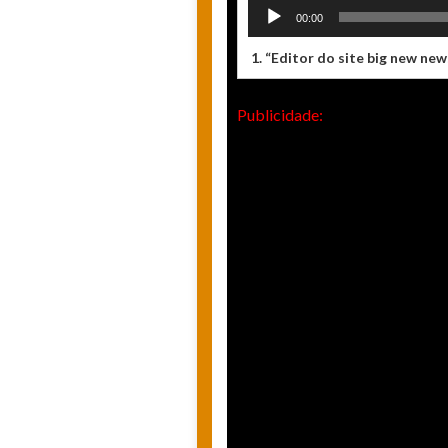
Tocador
00:00
de
áudio
1.
“ Editor do site big new new
Publicidade: