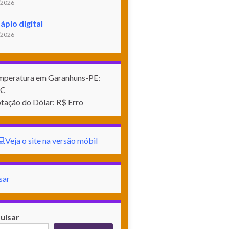
/2026
ápio digital
/2026
Temperatura em Garanhuns-PE:
°C
tação do Dólar: R$ Erro
💻Veja o site na versão móbil
sar
uisar