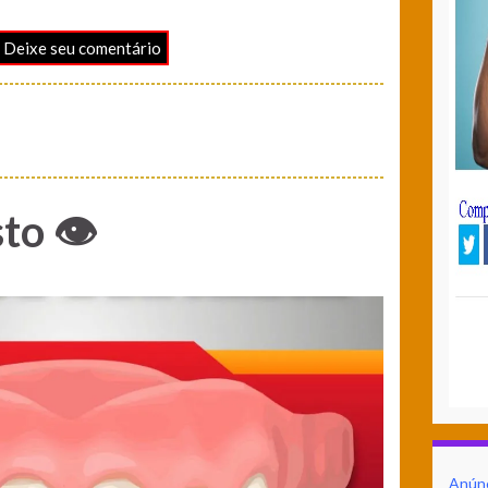
 Deixe seu comentário
to 👁️
Anún