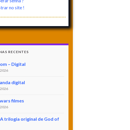
erar senha ?
rar no site !
NAS RECENTES
om – Digital
/2026
nda digital
/2026
 wars filmes
/2026
A trilogia original de God of