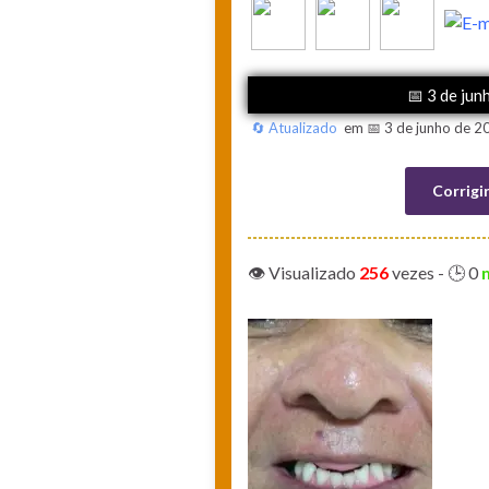
📅 3 de jun
🔄 Atualizado
em 📅 3 de junho de 2
Corrigi
👁️ Visualizado
256
vezes
- 🕒 0