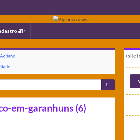
adastro 🔐
A última publicação no site foi em: 10
 Adriano
e
idade
V
co-em-garanhuns (6)