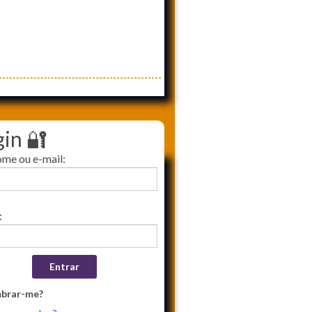
gin 🔐
ome ou e-mail:
:
brar-me?