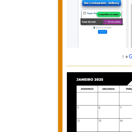
↑ »
G