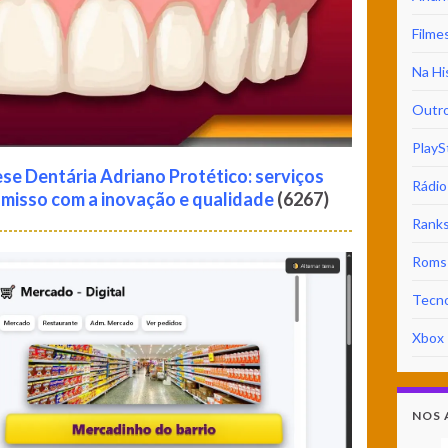
Filme
Na Hi
Outr
PlayS
se Dentária Adriano Protético: serviços
Rádio
omisso com a inovação e qualidade
(6267)
Ranks
Roms 
Tecno
Xbox
NOS 