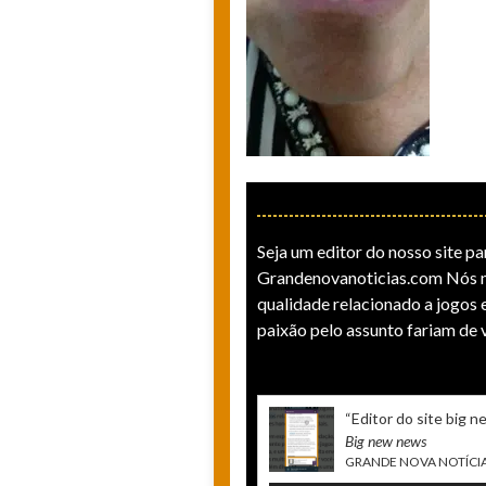
Seja um editor do nosso site par
Grandenovanoticias.com Nós n
qualidade relacionado a jogos e
paixão pelo assunto fariam de 
“ Editor do site big 
Big new news
GRANDE NOVA NOTÍCI