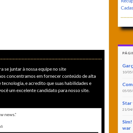
Recup
Cadast
PÁGI
Garç
a se juntar à nossa equipe no site
10/05
os concentramos em fornecer conteúdo de alta
 tecnologia, e acredito que suas habilidades e
Coma
você um excelente candidato para nosso site.
05/05
Star
21/04
new news.”
Sim! 
AS
war