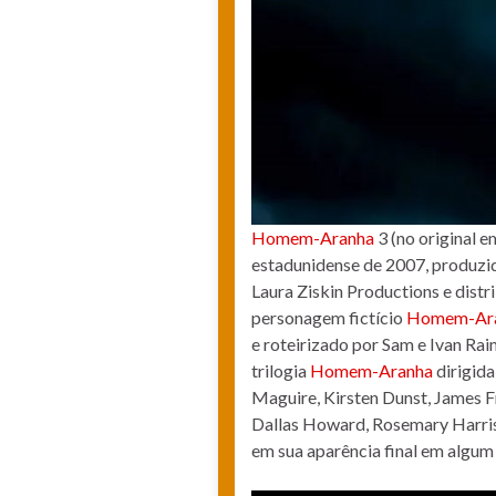
Homem-Aranha
3 (no original e
estadunidense de 2007, produzi
Laura Ziskin Productions e dist
personagem fictício
Homem-Ar
e roteirizado por Sam e Ivan Raim
trilogia
Homem-Aranha
dirigida
Maguire, Kirsten Dunst, James 
Dallas Howard, Rosemary Harris
em sua aparência final em algum 