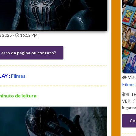
e 2025 - 🕒 16:12 PM
r erro da página ou contato?
LAY :
Filmes
👁️ Vi
Filmes
🎬🍿 
minuto de leitura.
VER! 📺
lugar n
Co