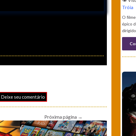
Tróia
O filme
épico 
dirigi
Co
 Deixe seu comentário
Próxima página →