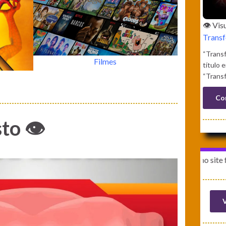
👁️ Vi
Transf
“Transf
Filmes
título 
“Transf
Co
to 👁️
A última publicação no site foi em: 10
V