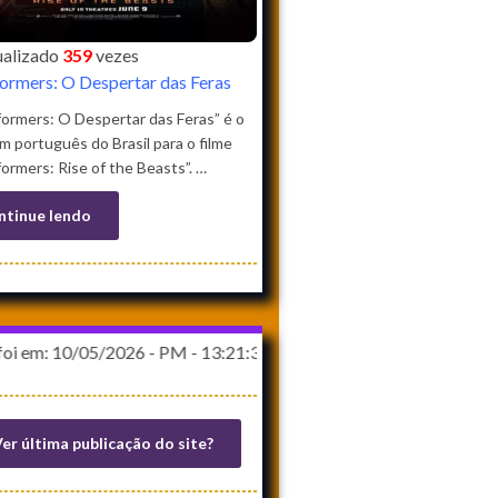
sualizado
359
vezes
ormers: O Despertar das Feras
ormers: O Despertar das Feras” é o
em português do Brasil para o filme
ormers: Rise of the Beasts”. …
ntinue lendo
/05/2026 - PM - 13:21:39
er última publicação do site?