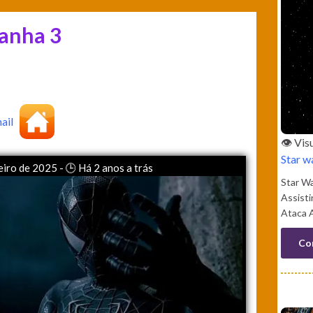
anha 3
👁️ Vi
Star w
eiro de 2025 - 🕒 Há 2 anos a trás
Star W
Assisti
Ataca A
Co