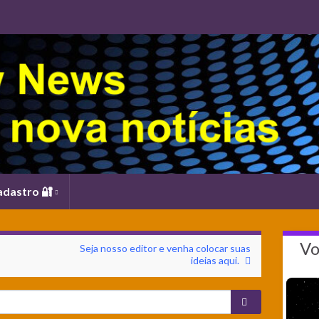
adastro 🔐
Vo
Seja nosso editor e venha colocar suas
ideias aqui.