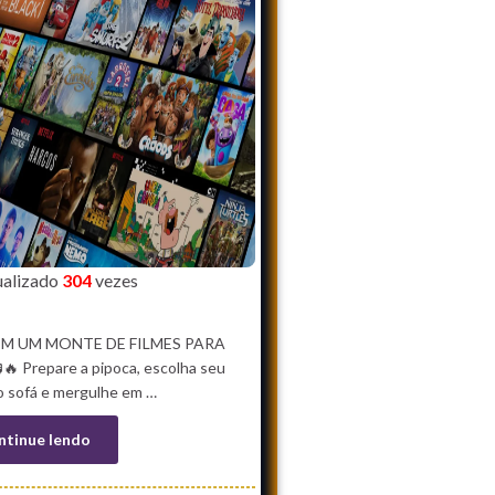
sualizado
304
vezes
TEM UM MONTE DE FILMES PARA
🔥 Prepare a pipoca, escolha seu
o sofá e mergulhe em …
ntinue lendo