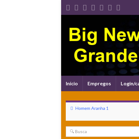
Alternar
Início
Empregos
Login/c
navegação
Homem Aranha 1