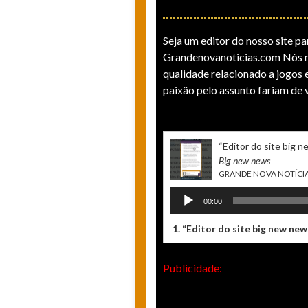
Seja um editor do nosso site par
Grandenovanoticias.com Nós n
qualidade relacionado a jogos e
paixão pelo assunto fariam de 
“ Editor do site big 
Big new news
GRANDE NOVA NOTÍCI
Tocador
00:00
de
áudio
1.
“ Editor do site big new new
Publicidade: