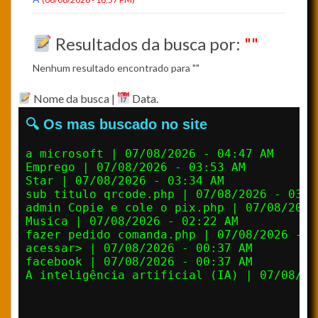
Resultados da busca por:
""
Nenhum resultado encontrado para ""
Nome da busca |
Data.