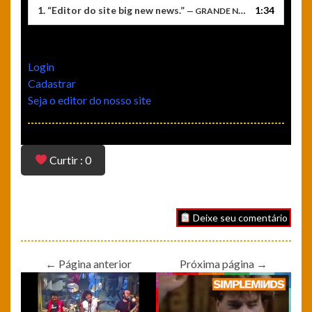
áudio
1.
“ Editor do site big new news.”
1:34
— GRANDE NOVA NOTÍCIAS
Login
Cadastrar
Seja o editor do nosso site
Curtir : 0
Deixe seu comentário
← Página anterior
Próxima página →