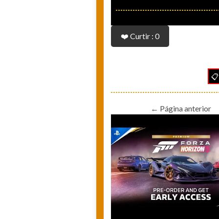
❤️ Curtir : 0
📋
← Página anterior