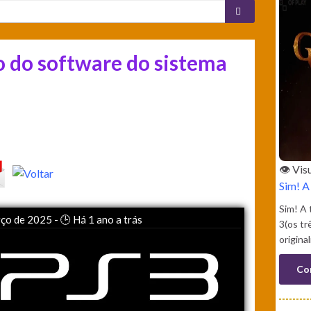
o do software do sistema
👁️ Vi
Sim! A
Sim! A 
ço de 2025 - 🕒 Há 1 ano a trás
3(os tr
origina
Co