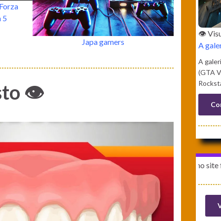
 Forza
 5
👁️ Vi
Japa gamers
A gale
A galer
(GTA VI
Rockst
to 👁️
Co
A última publicação no site foi em: 10
V