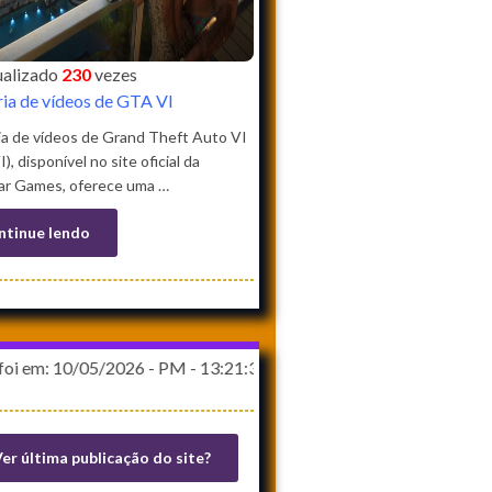
sualizado
230
vezes
ria de vídeos de GTA VI
ia de vídeos de Grand Theft Auto VI
), disponível no site oficial da
ar Games, oferece uma …
ntinue lendo
/05/2026 - PM - 13:21:39
er última publicação do site?