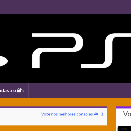
adastro 🔐
Vo
Vote nos melhores consoles 🎮