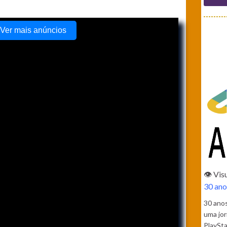
👁️ Vi
30 ano
30 ano
uma jor
PlaySta