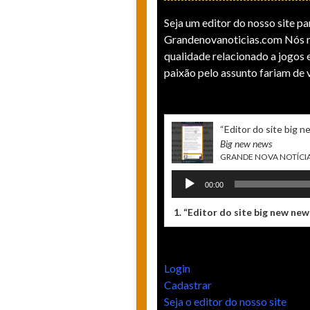
Seja um editor do nosso site par
Grandenovanoticias.com Nós n
qualidade relacionado a jogos e
paixão pelo assunto fariam de 
“ Editor do site big 
Big new news
GRANDE NOVA NOTÍCI
Tocador
00:00
de
áudio
1.
“ Editor do site big new new
Login
Cadastrar
Seja o editor do nosso site