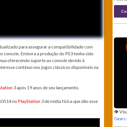
Co
tualizado para assegurar a compatibilidade com
do console. Embora a produção do PS3 tenha sido
nua oferecendo suporte ao console devido à
teresse contínuo nos jogos clássicos disponíveis na
Station
3 após 19 anos de seu lançamento.
010514 no
PlayStation
3 de mídia física que dão esse
👁️ Vi
Gears 