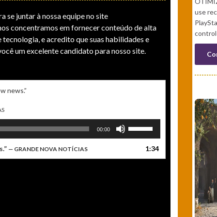
OTIMI
use rec
a se juntar à nossa equipe no site
PlaySt
os concentramos em fornecer conteúdo de alta
control
 tecnologia, e acredito que suas habilidades e
você um excelente candidato para nosso site.
Co
new news.”
AS
Use
00:00
as
setas
s.”
1:34
— GRANDE NOVA NOTÍCIAS
para
cima
ou
para
baixo
para
aumentar