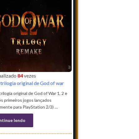
sualizado
84
vezes
 trilogia original de God of war
trilogia original de God of War 1, 2 e
ês primeiros jogos lançados
lmente para PlayStation 2/3) …
ntinue lendo