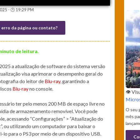
025 - 🕒 19:29 PM
r erro da página ou contato?
minuto de leitura.
2025 a atualização de software do sistema versão
tualização visa aprimorar o desempenho geral do
ptografia do leitor de
Blu-ray
, garantindo a
discos
Blu-ray
no console.
👁️ Vi
Micros
ecessário ter pelo menos 200 MB de espaço livre no
O seu g
mídia de armazenamento removível. Você pode
mês pa
ole, acessando “Configurações” > “Atualização do
lançam
et”, ou utilizando um computador para baixar o
ri-lo para o PS3 por meio de um dispositivo USB.
Co