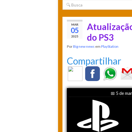
Atualizaçã
MAR
05
do PS3
2025
Por
Big new news
em
PlayStation
Compartilhar
📅 5 de mar