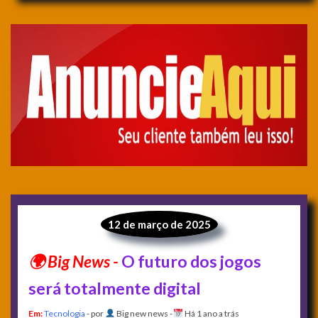
12 de março de 2025
O futuro dos jogos
será totalmente digital
Em:
Tecnologia
- por
Big new news
-
Há 1 ano a trás