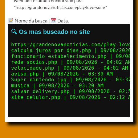
Nenhum resultado encontrado para
"https:/grandenovanoticias.com/play-love-som/"
Nome da busca |
Data.