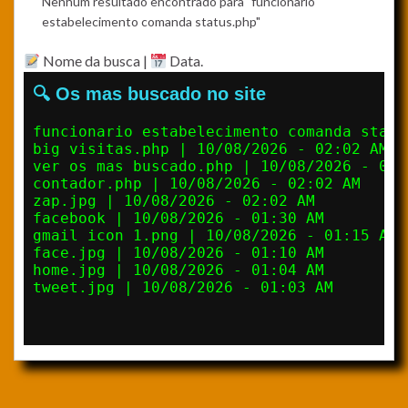
Nenhum resultado encontrado para "funcionario
estabelecimento comanda status.php"
Nome da busca |
Data.