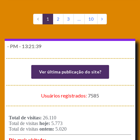
1
2
3
…
10
 13:21:39
Ver última publicação do site?
Usuários registrados:
7585