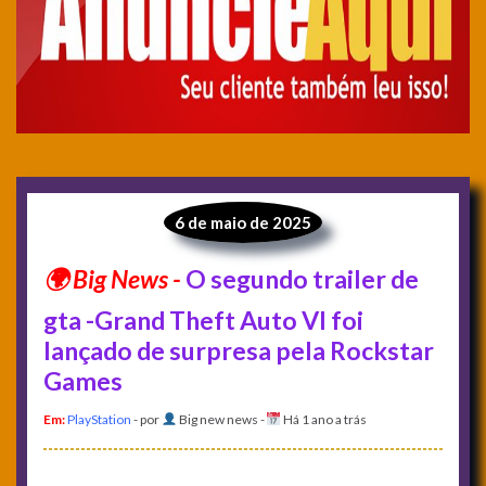
6 de maio de 2025
O segundo trailer de
gta -Grand Theft Auto VI foi
lançado de surpresa pela Rockstar
Games
Em:
PlayStation
- por
Big new news
-
Há 1 ano a trás