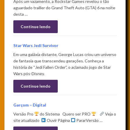
Após um vazamento, a Rockstar Games revelou o tão
aguardado trailler do Grand Theft Auto (GTA) 6 na noite
desta …
Continue lendo
Star Wars Jedi Survivor
Em uma galáxia distante, George Lucas criou um universo
de fantasia que transcendeu gerações. Conheça a
história de “Jedi Fallen Order”, o aclamado jogo de Star
Wars pós-Disney.
Continue lendo
Garçom – Digital
Versão Pro
do Sistema Quero ser PRO
Veja o
site atualizado
Ouvir Página
PararVersão …