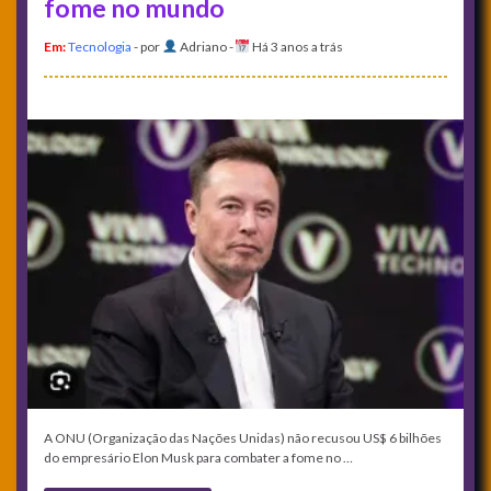
fome no mundo
Em:
Tecnologia
- por
Adriano
-
Há 3 anos a trás
A ONU (Organização das Nações Unidas) não recusou US$ 6 bilhões
do empresário Elon Musk para combater a fome no …