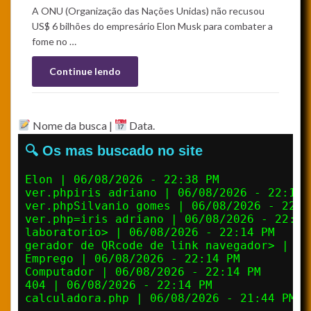
A ONU (Organização das Nações Unidas) não recusou
US$ 6 bilhões do empresário Elon Musk para combater a
fome no …
Continue lendo
Nome da busca |
Data.