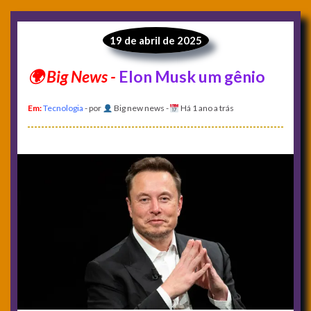
19 de abril de 2025
Elon Musk um gênio
Em:
Tecnologia
- por
Big new news
-
Há 1 ano a trás