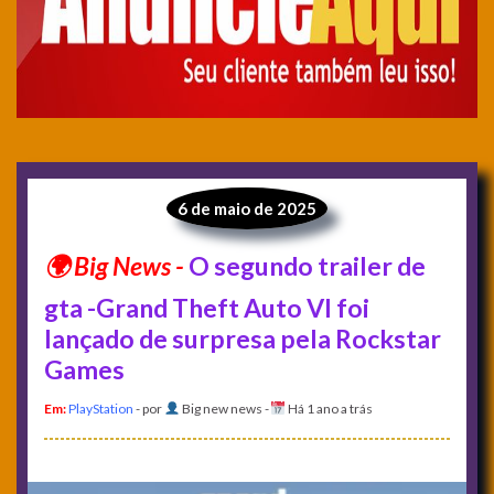
6 de maio de 2025
O segundo trailer de
gta -Grand Theft Auto VI foi
lançado de surpresa pela Rockstar
Games
Em:
PlayStation
- por
Big new news
-
Há 1 ano a trás