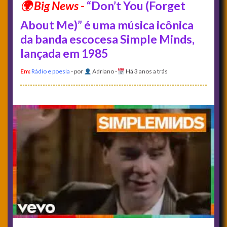
“Don’t You (Forget
About Me)” é uma música icônica
da banda escocesa Simple Minds,
lançada em 1985
Em:
Rádio e poesia
- por
Adriano
-
Há 3 anos a trás