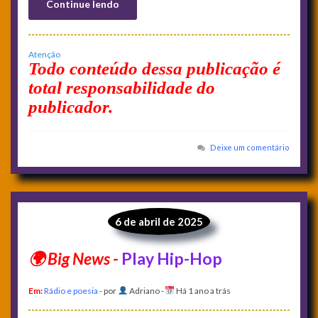
Continue lendo
Atenção
Todo conteúdo dessa publicação é
total responsabilidade do
publicador.
Deixe um comentário
6 de abril de 2025
Play Hip-Hop
Em:
Rádio e poesia
- por
Adriano
-
Há 1 ano a trás