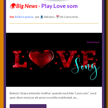
Play Love som
Em:
Rádio e poesia
- por
Adriano
-
Há 1 ano a trás
Beleza! Só pra entender melhor: quando você fala “Love som”, você
quer dizer músicas de amor no estilo rock/metal, ou …